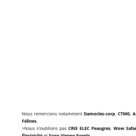
Nous remercions notamment
Damocles-corp
,
CTMG
,
A
Félines
.
>Nous n’oublions pas
CRIE ELEC Peaugres
,
Wow Safar
Électricité
et
Sono Vienne Events
.