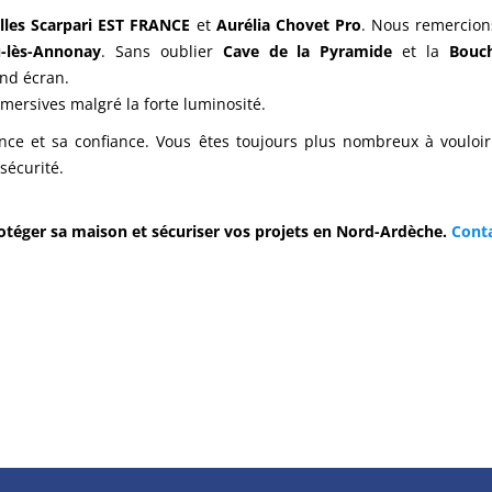
illes Scarpari EST FRANCE
et
Aurélia Chovet Pro
. Nous remercion
u-lès-Annonay
. Sans oublier
Cave de la Pyramide
et la
Bouch
nd écran.
ersives malgré la forte luminosité.
nce et sa confiance. Vous êtes toujours plus nombreux à vouloi
sécurité.
otéger sa maison et sécuriser vos projets en Nord-Ardèche.
Cont