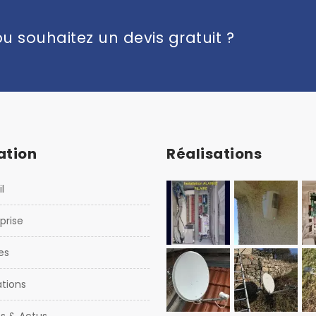
u souhaitez un devis gratuit ?
ation
Réalisations
l
eprise
es
ations