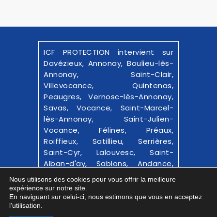
ICF PROTECTION intervient sur
Davézieux, Annonay, Boulieu-lès-
Annonay, Saint-Clair,
Villevocance, Quintenas,
Peaugres, Vernosc-lès-Annonay,
Savas, Vocance, Saint-Marcel-
lès-Annonay, Saint-Julien-
Vocance, Félines, Préaux,
Roiffieux, Satillieu, Serrières,
Saint-Cyr, Lalouvesc, Saint-
Alban-d'ay, Sablons, Andance,
Bourg-Argental et alentours.
Nous utilisons des cookies pour vous offrir la meilleure
expérience sur notre site.
© 2025-26
ICF PROTECTION
|
En naviguant sur celui-ci, nous estimons que vous en acceptez
l'utilisation.
Confidentialité
|
Mentions Légales