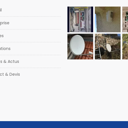
l
eprise
es
ations
s & Actus
ct & Devis