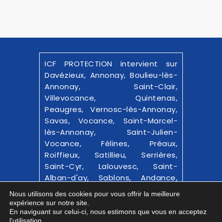
ICF PROTECTION intervient sur
Davézieux, Annonay, Boulieu-lès-
Annonay, Saint-Clair,
Villevocance, Quintenas,
Peaugres, Vernosc-lès-Annonay,
Savas, Vocance, Saint-Marcel-
lès-Annonay, Saint-Julien-
Vocance, Félines, Préaux,
Roiffieux, Satillieu, Serrières,
Saint-Cyr, Lalouvesc, Saint-
Alban-d'ay, Sablons, Andance,
Bourg-Argental et alentours.
Nous utilisons des cookies pour vous offrir la meilleure
expérience sur notre site.
© 2025-26
ICF PROTECTION
|
En naviguant sur celui-ci, nous estimons que vous en acceptez
l'utilisation.