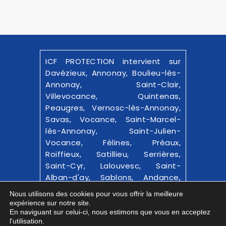
ICF PROTECTION intervient sur
Davézieux, Annonay, Boulieu-lès-
Annonay, Saint-Clair,
Villevocance, Quintenas,
Peaugres, Vernosc-lès-Annonay,
Savas, Vocance, Saint-Marcel-
lès-Annonay, Saint-Julien-
Vocance, Félines, Préaux,
Roiffieux, Satillieu, Serrières,
Saint-Cyr, Lalouvesc, Saint-
Alban-d'ay, Sablons, Andance,
Bourg-Argental et alentours.
Nous utilisons des cookies pour vous offrir la meilleure
expérience sur notre site.
© 2025-26
ICF PROTECTION
|
En naviguant sur celui-ci, nous estimons que vous en acceptez
l'utilisation.
Confidentialité
|
Mentions Légales