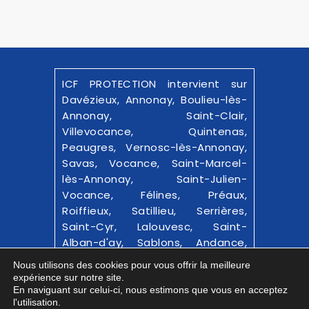
ICF PROTECTION intervient sur
Davézieux, Annonay, Boulieu-lès-
Annonay, Saint-Clair,
Villevocance, Quintenas,
Peaugres, Vernosc-lès-Annonay,
Savas, Vocance, Saint-Marcel-
lès-Annonay, Saint-Julien-
Vocance, Félines, Préaux,
Roiffieux, Satillieu, Serrières,
Saint-Cyr, Lalouvesc, Saint-
Alban-d'ay, Sablons, Andance,
Bourg-Argental et alentours.
Nous utilisons des cookies pour vous offrir la meilleure
expérience sur notre site.
© 2025-26
ICF PROTECTION
|
En naviguant sur celui-ci, nous estimons que vous en acceptez
l'utilisation.
Confidentialité
|
Mentions Légales